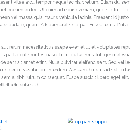
esent vitae arcu tempor neque lacinia pretium. Etiam dui sem,
uet accumsan leo. Ut enim ad minim veniam, quis nostrud exerc
ean vel massa quis mauris vehicula lacinia. Praesent id justo
alesuada in, quam. Aliquam erat volutpat. Fusce tellus. Duis risu
s aut rerum necessitatibus saepe eveniet ut et voluptates re
is parturient montes, nascetur ridiculus mus. Integer malesua
 pede sem sit amet enim. Nulla pulvinar eleifend sem. Sed vel l
am non enim vestibulum interdum. Aenean id metus id velit ulla
te sem a nibh rutrum consequat. Fusce suscipit libero eget elit
llicitudin euismod.
ginal
Current
ice
price