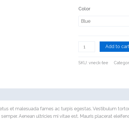
Color
Add to car
SKU:
vneck-tee
Categor
(0)
etus et malesuada fames ac turpis egestas. Vestibulum tortor q
emper. Aenean ultricies mi vitae est. Mauris placerat eleifend