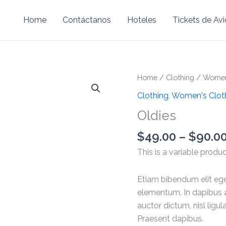
Home
Contáctanos
Hoteles
Tickets de Av
Oldies
Home
/
Clothing
/
Women'
quantity
Clothing
,
Women's Clot
Oldies
$
49.00
–
$
90.0
This is a variable produc
Etiam bibendum elit ege
elementum. In dapibus a
auctor dictum, nisl ligul
Praesent dapibus.