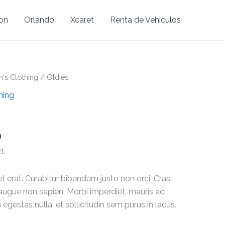
ion
Orlando
Xcaret
Renta de Vehiculos
Price
s Clothing
/ Oldies
range:
hing
$49.00
through
$90.00
0
t.
t erat. Curabitur bibendum justo non orci. Cras
ugue non sapien. Morbi imperdiet, mauris ac
a egestas nulla, et sollicitudin sem purus in lacus.