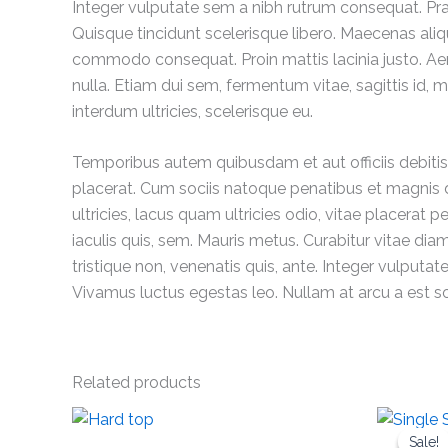
Integer vulputate sem a nibh rutrum consequat. Pra
Quisque tincidunt scelerisque libero. Maecenas aliq
commodo consequat. Proin mattis lacinia justo. Aen
nulla. Etiam dui sem, fermentum vitae, sagittis id, m
interdum ultricies, scelerisque eu.
Temporibus autem quibusdam et aut officiis debiti
placerat. Cum sociis natoque penatibus et magnis d
ultricies, lacus quam ultricies odio, vitae placerat
iaculis quis, sem. Mauris metus. Curabitur vitae di
tristique non, venenatis quis, ante. Integer vulputa
Vivamus luctus egestas leo. Nullam at arcu a est so
Related products
Ori
pr
Sale!
Sale!