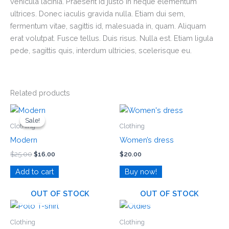
vehicula lacinia. Praesent id justo in neque elementum
ultrices. Donec iaculis gravida nulla. Etiam dui sem,
fermentum vitae, sagittis id, malesuada in, quam. Aliquam
erat volutpat. Fusce tellus. Duis risus. Nulla est. Etiam ligula
pede, sagittis quis, interdum ultricies, scelerisque eu.
Related products
Original
Current
price
price
Sale!
Sale!
was:
is:
Clothing
Clothing
$25.00.
$16.00.
Modern
Women’s dress
$
25.00
$
16.00
$
20.00
Add to cart
Buy now!
OUT OF STOCK
OUT OF STOCK
Price
This
This
range:
product
product
$49.00
Clothing
Clothing