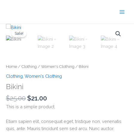
Skip
to
content
Original
Current
Bikini
price
price
Sale!
quantity
was:
is:
$25.00.
$21.00.
Home
/
Clothing
/
Women's Clothing
/ Bikini
Clothing
,
Women's Clothing
Bikini
$
25.00
$
21.00
This is a simple product.
Etiam sapien elit, consequat eget, tristique non, venenatis
quis, ante. Mauris tincidunt sem sed arcu. Nunc auctor.